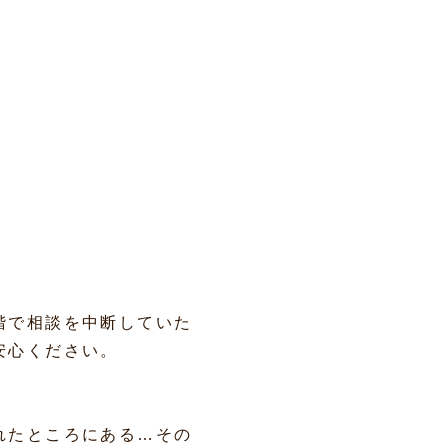
階で相談を中断していた
安心ください。
れたところにある…その